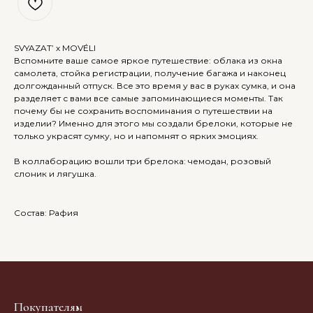
SVYAZAT’ х MOVÉLI
Вспомните ваше самое яркое путешествие: облака из окна
самолета, стойка регистрации, получение багажа и наконец
долгожданный отпуск. Все это время у вас в руках сумка, и она
разделяет с вами все самые запоминающиеся моменты. Так
почему бы не сохранить воспоминания о путешествии на
изделии? Именно для этого мы создали брелоки, которые не
только украсят сумку, но и напомнят о ярких эмоциях.
В коллаборацию вошли три брелока: чемодан, розовый
слоник и лягушка.
Состав: Рафия
Покупателям