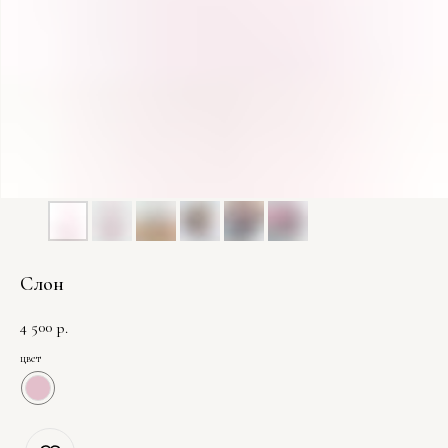
Слон
4 500
р.
цвет