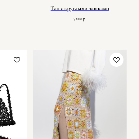
Топ с круглыми чашками
7 000
р.