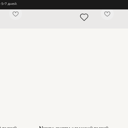
5–7 дней.
 талией
Микро-шорты с высокой талией