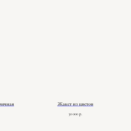
ричная
Жакет из цветов
30 000
р.