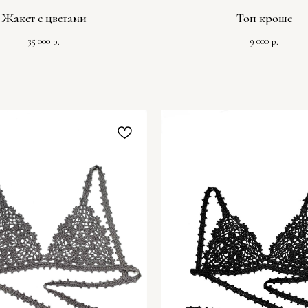
Жакет с цветами
Топ кроше
35 000
9 000
р.
р.