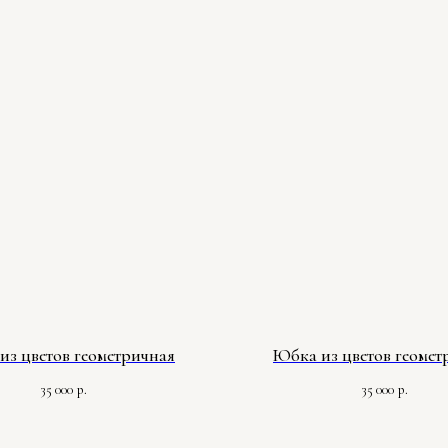
из цветов геометричная
Юбка из цветов геомет
35 000
35 000
р.
р.