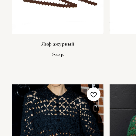
Лиф ажурный
6 000
р.