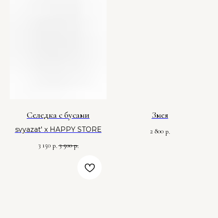
Селедка с бусами
Змея
svyazat' x HAPPY STORE
2 800
р.
3 150
3 500
р.
р.