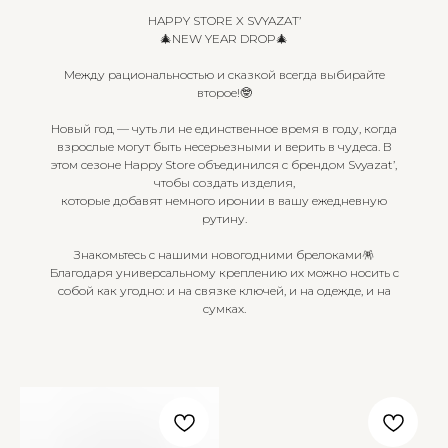
HAPPY STORE X SVYAZAT’
🎄NEW YEAR DROP🎄
Между рациональностью и сказкой всегда выбирайте
второе!🤓
Новый год — чуть ли не единственное время в году, когда
взрослые могут быть несерьезными и верить в чудеса. В
этом сезоне Happy Store объединился с брендом Svyazat’,
чтобы создать изделия,
которые добавят немного иронии в вашу ежедневную
рутину.
Знакомьтесь с нашими новогодними брелоками🪅
Благодаря универсальному креплению их можно носить с
собой как угодно: и на связке ключей, и на одежде, и на
сумках.