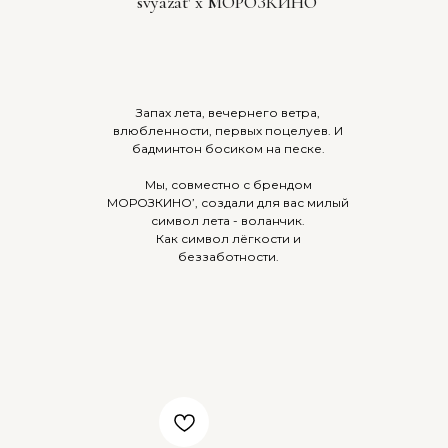
svyazat' x МОРОЗКИНО
Запах лета, вечернего ветра,
влюбленности, первых поцелуев. И
бадминтон босиком на песке.
Мы, совместно с брендом
МОРОЗКИНО’, создали для вас милый
символ лета - воланчик.
Как символ лёгкости и
беззаботности.