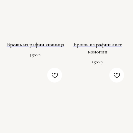
Брошь из рафии яичница
Брошь из рафии лист
конопли
3 500
р.
2 500
р.