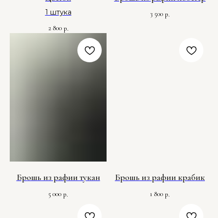
1 штука
3 500
р.
2 800
р.
Брошь из рафии тукан
Брошь из рафии крабик
5 000
1 800
р.
р.