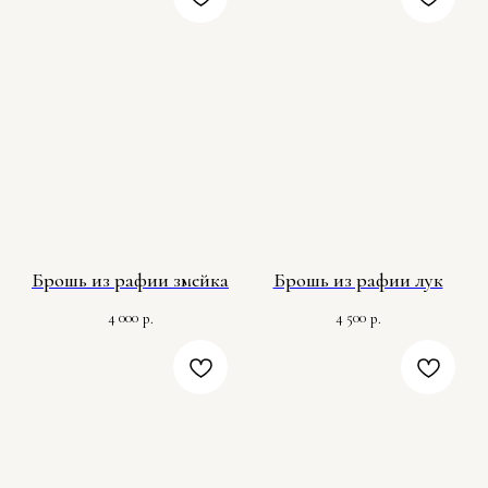
Брошь из рафии змейка
Брошь из рафии лук
4 000
4 500
р.
р.