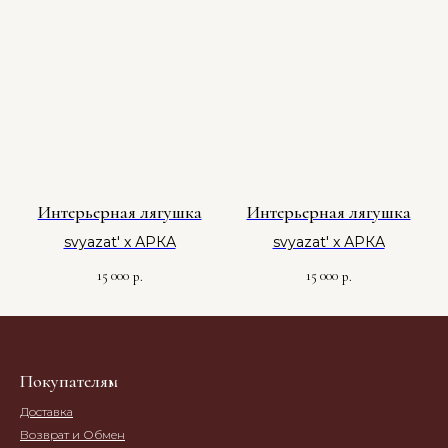
Интерьерная лягушка
Интерьерная лягушка
svyazat' x АРКА
svyazat' x АРКА
15 000
15 000
р.
р.
Покупателям
Доставка
Возврат и Обмен