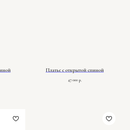
пиной
Платье с открытой спиной
47 000
р.