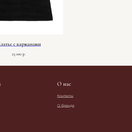
латье с карманами
25 000
р.
м
О нас
Контакты
О бренде