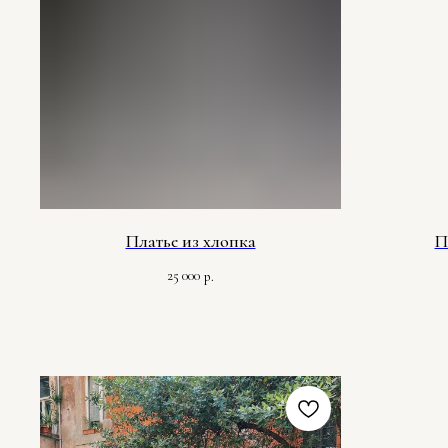
Платье из хлопка
П
25 000
р.