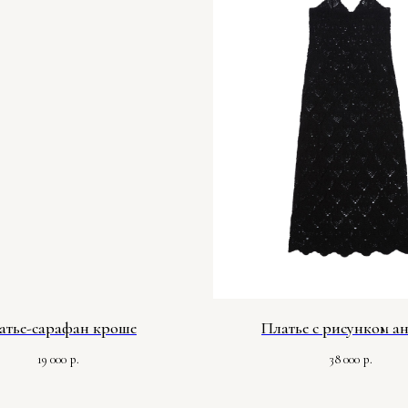
атье-сарафан кроше
Платье с рисунком а
19 000
38 000
р.
р.