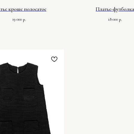
тье кроше полосатое
Платье-футболк
19 000
18 000
р.
р.