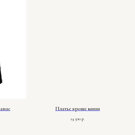
нанас
Платье кроше мини
14 500
р.