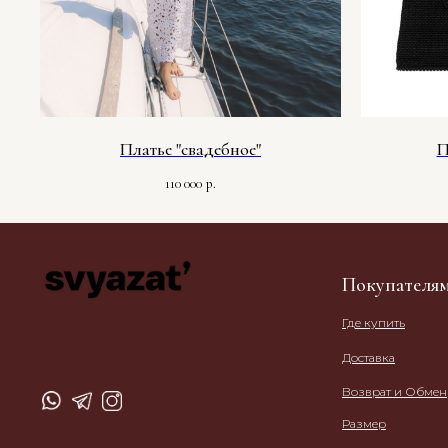
Платье "свадебное"
П
110 000
р.
Покупателя
Где купить
Доставка
Возврат и Обмен
Размер