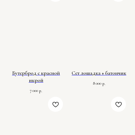
Бутерброд с красной
Сет лошадка + батончик
икрой
8 000
р.
7 000
р.