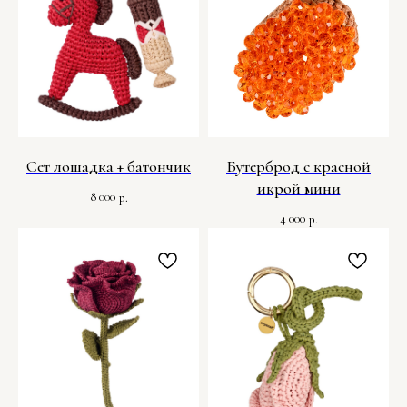
Сет лошадка + батончик
Бутерброд с красной
икрой мини
8 000
р.
4 000
р.