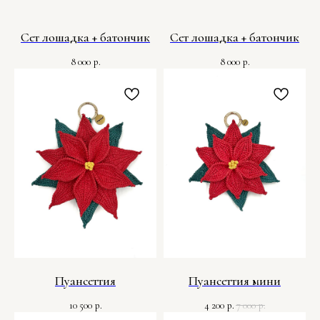
Сет лошадка + батончик
Сет лошадка + батончик
8 000
8 000
р.
р.
Пуансеттия
Пуансеттия мини
10 500
4 200
7 000
р.
р.
р.