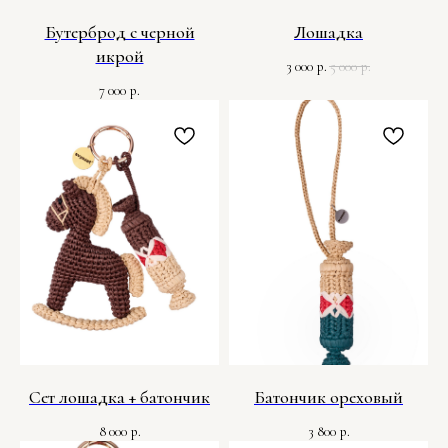
Бутерброд с черной
Лошадка
икрой
3 000
5 000
р.
р.
7 000
р.
Сет лошадка + батончик
Батончик ореховый
8 000
3 800
р.
р.