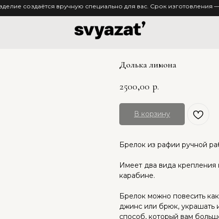
зделие создаётся вручную специально для вас. Срок изготовления — 
Долька лимона
2500,00
р.
В корзину
Брелок из рафии ручной ра
Имеет два вида крепления н
карабине.
Брелок можно повесить как 
джинс или брюк, украшать 
способ, который вам больше