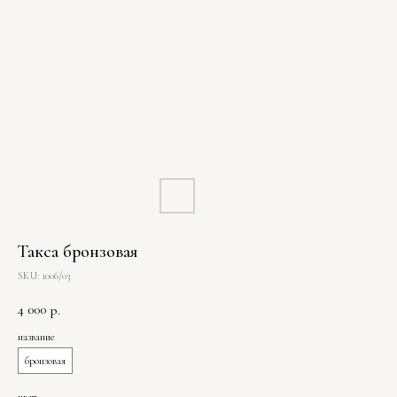
Такса бронзовая
SKU:
1006/03
4 000
р.
название
бронзовая
цвет