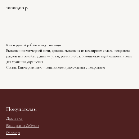
10000,00
р.
В корзину
Кулон ручной работы в виде яичницы
Выполнен из глиттерной нити, цепочка выполнена из ювелирного сплава, покрытого
родием или золотом. Длина — 70 см, регулируется. В комплекте идет мешочек кроше
для хранения украшения.
Состав: Глиттерная нить + цепь из ювелирного сплава с покрытием
Покупателям
Доставка
Возврат и Обмен
Размер