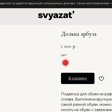
зделие создаётся вручную специально для вас. Срок изготовления — 
Долька арбуза
1 200
р.
цвет
В корзину
Подвеска для обуви из раф
сплава. Выполнена вручную
самой разной обуви: можно
носить на обуви с завязка