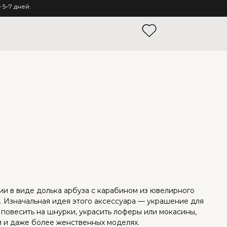
5–7 дней.
ии в виде долька арбуза с карабином из ювелирного
. Изначальная идея этого аксессуара — украшение для
 повесить на шнурки, украсить лоферы или мокасины,
ми и даже более женственных моделях.