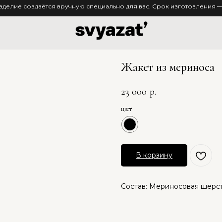
зделие создаётся вручную специально для вас. Срок изготовления — 
Жакет из мериноса
23 000
р.
цвет
В корзину
Состав: Мериносовая шерс