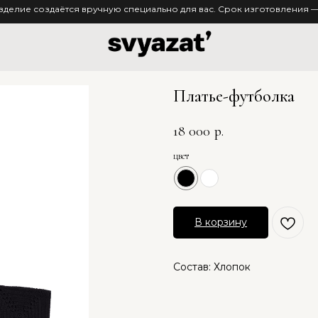
зделие создаётся вручную специально для вас. Срок изготовления — 
Платье-футболка
18 000
р.
цвет
В корзину
Состав: Хлопок