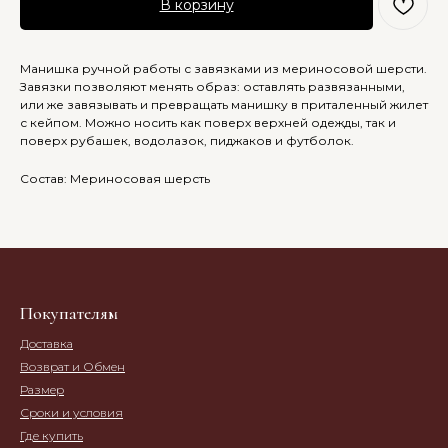
В корзину
Манишка ручной работы с завязками из мериносовой шерсти.
Завязки позволяют менять образ: оставлять развязанными,
или же завязывать и превращать манишку в приталенный жилет
с кейпом. Можно носить как поверх верхней одежды, так и
поверх рубашек, водолазок, пиджаков и футболок.
Состав: Мериносовая шерсть
Покупателям
Доставка
Возврат и Обмен
Размер
Сроки и условия
Где купить