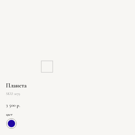
Планета
SKU:
1079
3 500
р.
цвет