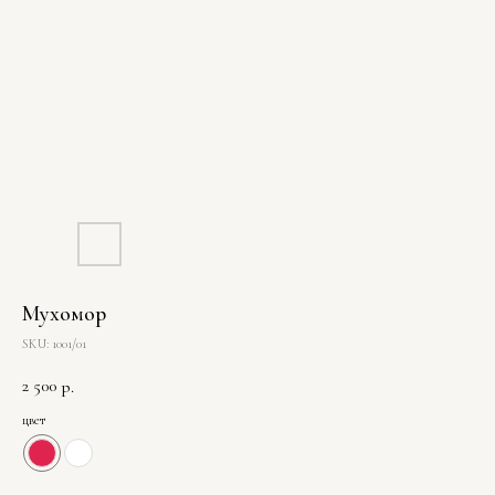
Мухомор
SKU:
1001/01
2 500
р.
цвет