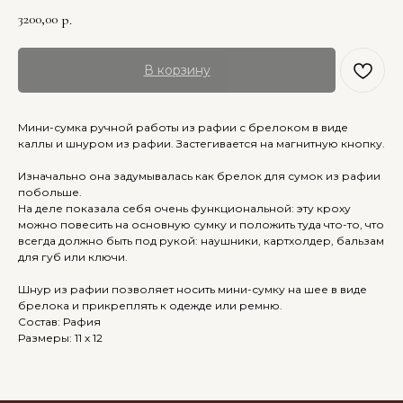
3200,00
р.
В корзину
Мини-сумка ручной работы из рафии с брелоком в виде
каллы и шнуром из рафии. Застегивается на магнитную кнопку.
Изначально она задумывалась как брелок для сумок из рафии
побольше.
На деле показала себя очень функциональной: эту кроху
можно повесить на основную сумку и положить туда что-то, что
всегда должно быть под рукой: наушники, картхолдер, бальзам
для губ или ключи.
Шнур из рафии позволяет носить мини-сумку на шее в виде
брелока и прикреплять к одежде или ремню.
Состав: Рафия
Размеры: 11 х 12