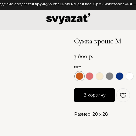
зделие создаётся вручную специально для вас. Срок изготовления — 
Сумка кроше M
3 800
р.
цвет
В корзину
Размер: 20 х 28