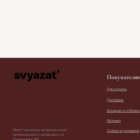
Покупателя
Где купить
Доставка
Возврат и Обмен
Размер
Meta* признана экстремистской
Сроки и условия
организацией и запрещена на
территории РФ