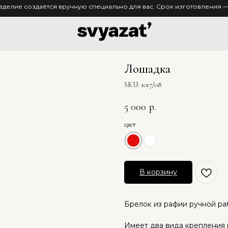
зделие создаётся вручную специально для вас. Срок изготовления — 
Лошадка
SKU:
1017/08
5 000
р.
цвет
В корзину
Брелок из рафии ручной ра
Имеет два вида крепления н