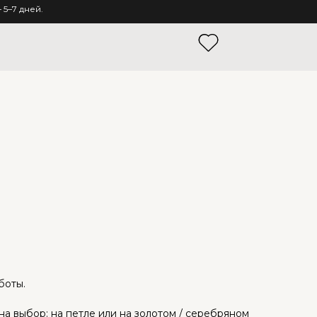
5–7 дней.
боты.
а выбор: на петле или на золотом / серебряном