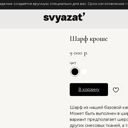
зделие создаётся вручную специально для вас. Срок изготовления — 
Шарф кроше
9 000
р.
цвет
В корзину
Шарф из нашей базовой кап
Может быть выполнен в шир
вариант предполагает шерс
других смесовых тканей, а 