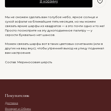
В корзину
Мы не сможем сделать вам голубое небо, яркое солнце и
сухой асфальт на ближайшие пять месяцев, но мы можем
связать яркие шарфы из квадратов — а это почти одно и то же!
Просто посмотрите на эту духоподъемное палитру — у
серости буквально нет шансов.
Можем связать шарфы вот в таких цветовых сочетаниях (или в
других на ваш вкус), чтобы утренний выход на улицу поднимал
вам настроение.
Состав: Мериносовая шерсть
Покупателям
Доставка
Возврат и Обмен