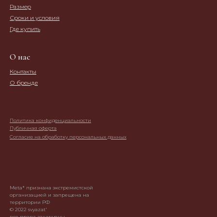
Размер
Сроки и условия
Где купить
О нас
Контакты
О бренде
Политика конфиденциальности
Публичная оферта
Согласие на обработку персональных данных
Meta* признана экстремистской
организацией и запрещена на
территории РФ
© 2022 svyazat'
все права защищены